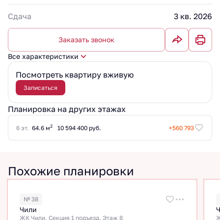
Сдача
3 кв. 2026
Заказать звонок
Все характеристики
Посмотреть квартиру вживую
Записаться
Планировка на других этажах
2
6 эт.
64.6 м
10 594 400 руб.
+560 793
Похожие планировки
№ 38
Чили
ЖК Чили, Секция 1 подъезд, Этаж 8
Ж