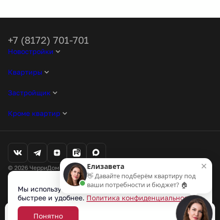
+7 (8172) 701-701
Новостройки
Квартиры
Застройщик
Кроме квартир
×
Елизавета
© 2026 ЧерриДом. Все права защищены
👋 Давайте подберём квартиру под
Любая информация, представленная на данном сайте, носит
ваши потребности и бюджет? 🏠
исключительно информационный характер и ни при каких условиях
Мы используем cookie-файлы, чтобы сайт работал
не является публичной офертой, определяемой положениями статьи
быстрее и удобнее.
Политика конфиденциальности
437 ГК РФ.
Проектные декларации на наш.дом.рф
Понятно
Забронировать