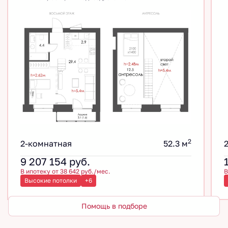
2
2-комнатная
52.3 м
9 207 154
руб.
В ипотеку от 38 642 руб./мес.
В
Высокие потолки
+6
Помощь в подборе