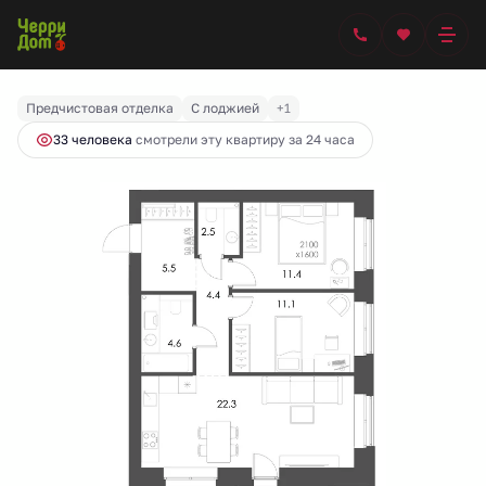
2
2-комнатная
64.6 м
10 033 607 руб.
Ипотека
от 42 110 руб.
Предчистовая отделка
С лоджией
+1
33 человекa
смотрели эту квартиру за 24 часа