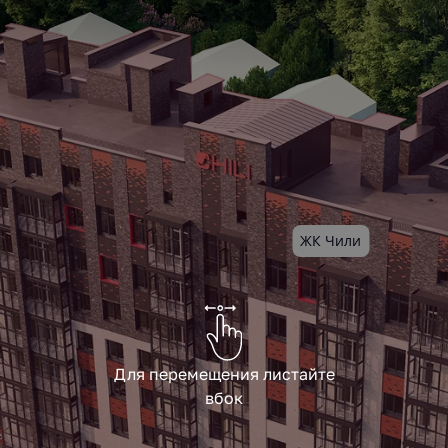
ЖК Чили
Для перемещения листайте
вбок