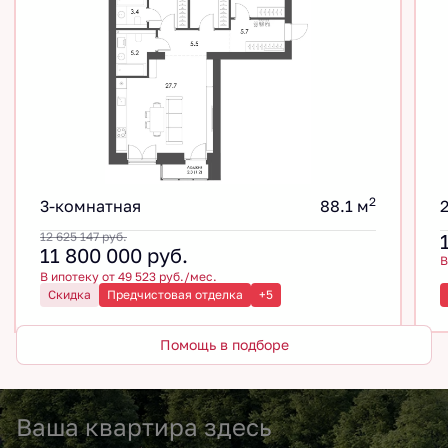
2
3-комнатная
88.1 м
12 625 147
руб.
11 800 000
руб.
В
В ипотеку от 49 523 руб./мес.
Скидка
Предчистовая отделка
+5
Помощь в подборе
Ваша квартира здесь