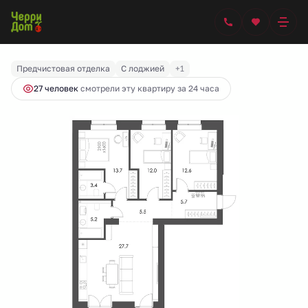
2
3-комнатная
88.1 м
13 691 092 руб.
Ипотека
от 57 460 руб.
Предчистовая отделка
С лоджией
+1
27 человек
смотрели эту квартиру за 24 часа