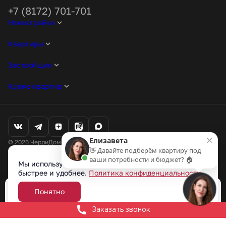
+7 (8172) 701-701
Новостройки
Квартиры
Застройщик
Кроме квартир
×
Елизавета
© 2026 ЧерриДом. Все права защищены
👋 Давайте подберём квартиру под
Любая информация, представленная на данном сайте, носит
ваши потребности и бюджет? 🏠
исключительно информационный характер и ни при каких условиях
Мы используем cookie-файлы, чтобы сайт работал
не является публичной офертой, определяемой положениями статьи
быстрее и удобнее.
Политика конфиденциальности
437 ГК РФ.
Проектные декларации на наш.дом.рф
Понятно
Забронировать
Разработано