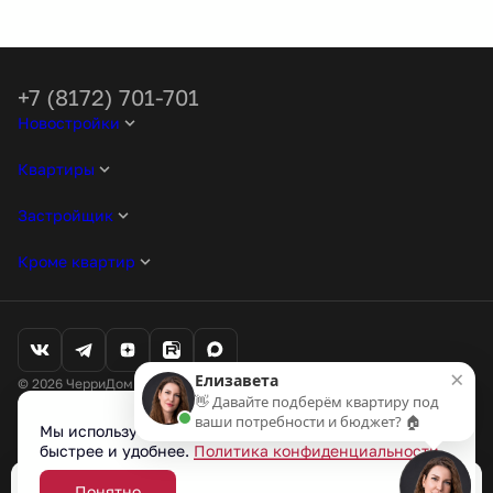
+7 (8172) 701-701
Новостройки
Квартиры
Застройщик
Кроме квартир
×
Елизавета
© 2026 ЧерриДом. Все права защищены
👋 Давайте подберём квартиру под
Любая информация, представленная на данном сайте, носит
ваши потребности и бюджет? 🏠
исключительно информационный характер и ни при каких условиях
Мы используем cookie-файлы, чтобы сайт работал
не является публичной офертой, определяемой положениями статьи
быстрее и удобнее.
Политика конфиденциальности
437 ГК РФ.
Проектные декларации на наш.дом.рф
Понятно