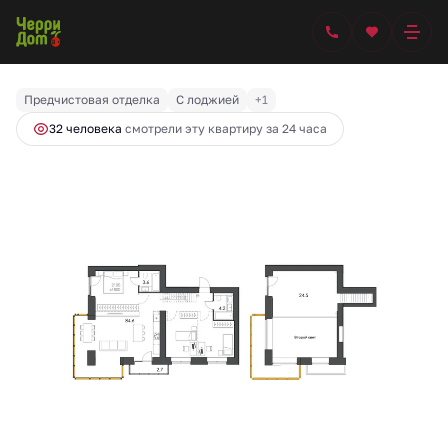
2
4-комнатная
121.4 м
22 004 236 руб.
Предчистовая отделка
С лоджией
+1
32 человекa
смотрели эту квартиру за 24 часа