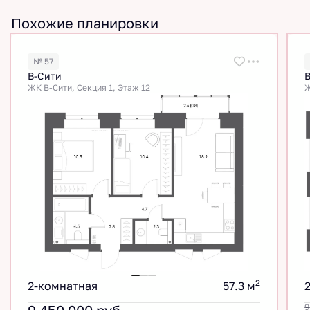
Похожие планировки
№ 57
В-Сити
ЖК В-Сити, Секция 1, Этаж 12
Ж
2
2-комнатная
57.3 м
9 450 000
руб.
9