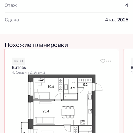
Этаж
4
Сдача
4 кв. 2025
Похожие планировки
№ 30
Витязь
В
4, Секция 2, Этаж 2
4