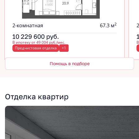
2
2-комнатная
67.3 м
10 229 600
руб.
В ипотеку от 49 004 руб./мес.
В
Предчистовая отделка
+1
Помощь в подборе
Отделка квартир