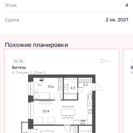
Этаж
4
Сдача
2 кв. 2027
Похожие планировки
№ 30
Витязь
В
4, Секция 2, Этаж 2
4