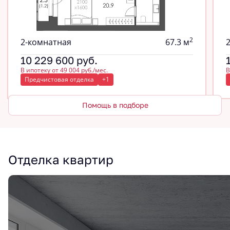
2
2-комнатная
67.3 м
10 229 600
руб.
В ипотеку от 49 004 руб./мес.
В
Предчистовая отделка
+1
Помощь в подборе
Отделка квартир