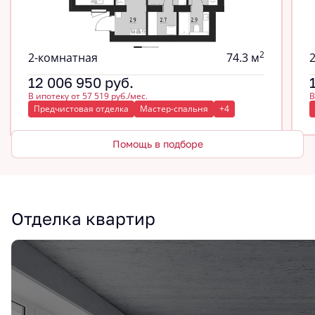
2
2-комнатная
74.3 м
12 006 950
руб.
В ипотеку от 57 519 руб./мес.
В
Предчистовая отделка
Мастер-спальня
+4
Помощь в подборе
Отделка квартир