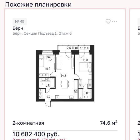
Похожие планировки
№ 45
Бёрч
Бёрч, Секция Подъезд 1, Этаж 6
Б
2
2-комнатная
74.6 м
10 682 400
руб.
В ипотеку от 51 174 руб./мес.
В