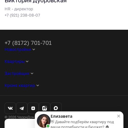
Виктория Дубровская
HR - директор
+7 (921) 238-08-07
+7 (8172) 701-701
Новостройки
Квартиры
Застройщик
Кроме квартир
×
Елизавета
© 2026 ЧерриДом. Все права защищены
👋 Давайте подберём квартиру под
Любая информация, представленная на данном сайте, носит
ваши потребности и бюджет? 🏠
исключительно информационный характер и ни при каких условиях