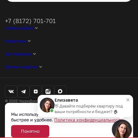
+7 (8172) 701-701
Новостройки
Квартиры
Застройщик
Кроме квартир
×
Елизавета
© 2026 ЧерриДом. Все права защищены
👋 Давайте подберём квартиру под
Любая информация, представленная на данном сайте, носит
ваши потребности и бюджет? 🏠
исключительно информационный характер и ни при каких условиях
Мы используем cookie-файлы, чтобы сайт работал
не является публичной офертой, определяемой положениями статьи
быстрее и удобнее.
Политика конфиденциальности
437 ГК РФ.
Проектные декларации на наш.дом.рф
Понятно
Разработано