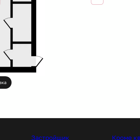
вка
Застройщик
Кроме к