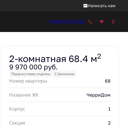
Написать нам
+7 (8172) 701-701
Забронировать
2
2-комнатная 68.4 м
9 970 000 руб.
Предчистовая отделка
С балконом
Номер квартиры
68
Название ЖК
ЧерриДом
Корпус
1
Секция
2