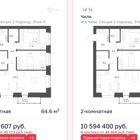
№ 74
Чили
екция 2 подъезд, Этаж 5
ЖК Чили, Секция 2 подъезд, Эт
2
тная
64.6 м
2-комнатная
 607
руб.
10 594 400
руб.
от 42 110 руб./мес.
В ипотеку от 44 464 руб./мес.
овая отделка
+4
Предчистовая отделка
+4