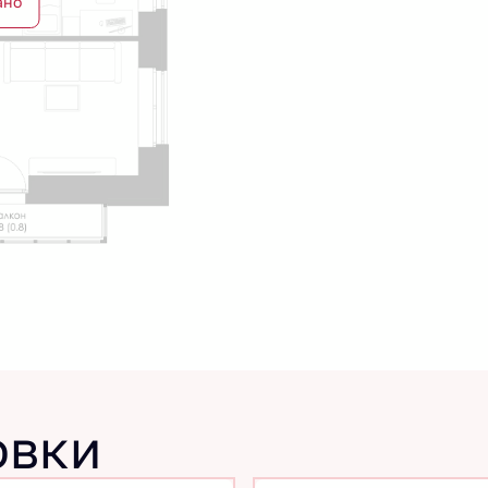
ано
овки