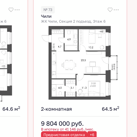
№ 73
Чили
аж 6
ЖК Чили, Секция 2 подъезд, Этаж 6
2
2
64.6 м
2-комнатная
64.5 м
9 804 000
руб.
В ипотеку от 41 146 руб./мес.
Предчистовая отделка
+6