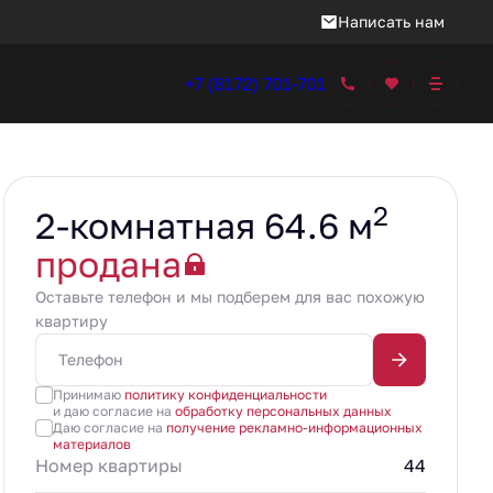
Написать нам
+7 (8172) 701-701
2
2-комнатная 64.6 м
продана
Оставьте телефон и мы подберем для вас похожую
квартиру
Принимаю
политику конфиденциальности
и даю согласие на
обработку персональных данных
Даю согласие на
получение рекламно-информационных
материалов
Номер квартиры
44