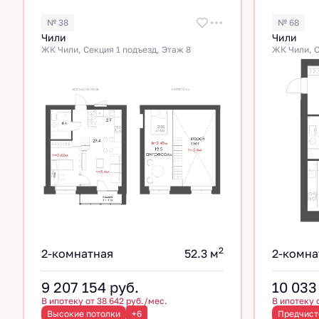
№ 38
№ 68
Чили
Чили
ЖК Чили, Секция 1 подъезд, Этаж 8
ЖК Чили, С
2
2-комнатная
52.3 м
2-комна
9 207 154
руб.
10 033
В ипотеку от 38 642 руб./мес.
В ипотеку 
Высокие потолки
+6
Предчист