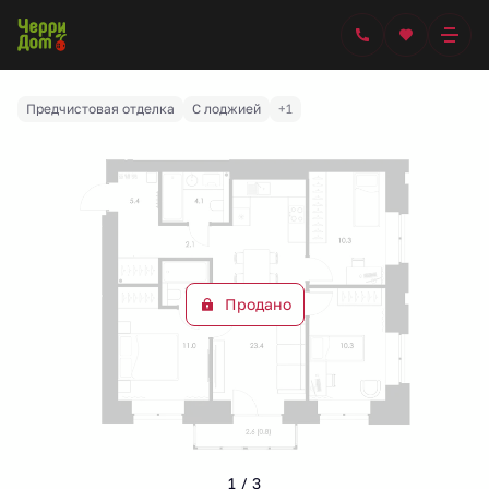
2
3-комнатная
72.4 м
Цена по запросу
Предчистовая отделка
С лоджией
+1
Продано
1 / 3