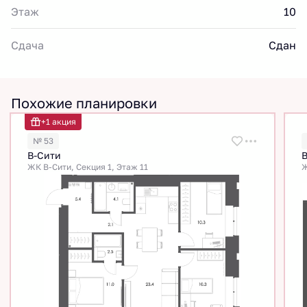
Этаж
10
Сдача
Сдан
Похожие планировки
+1 акция
№ 53
В-Сити
ЖК В-Сити, Секция 1, Этаж 11
Ж