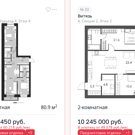
№ 33
Витязь
Подъезд 4, Этаж 4
4, Секция 2, Этаж 2
2
тная
80.9 м
2-комнатная
 450
руб.
10 245 000
руб.
т 60 218 руб./мес.
В ипотеку от 49 078 руб./мес.
овая отделка
+5
Предчистовая отделка
+1