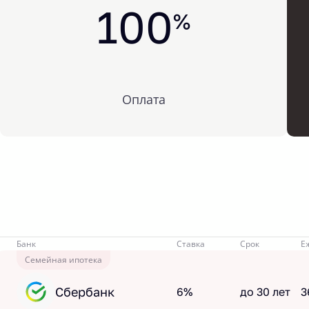
100
%
Оплата
Банк
Ставка
Срок
Е
Семейная ипотека
Сбербанк
6%
до 30 лет
3