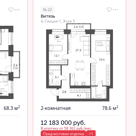
№ 22
Витязь
4, Секция 1, Этаж 5
2
2
68.3 м
2-комнатная
78.6 м
12 183 000
руб.
В ипотеку от 58 362 руб./мес.
Предчистовая отделка
+1