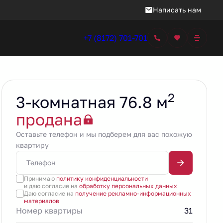
Написать нам
+7 (8172) 701-701
2
3-комнатная 76.8 м
продана
Оставьте телефон и мы подберем для вас похожую
квартиру
Принимаю
политику конфиденциальности
и даю согласие на
обработку персональных данных
Даю согласие на
получение рекламно-информационных
материалов
Номер квартиры
31