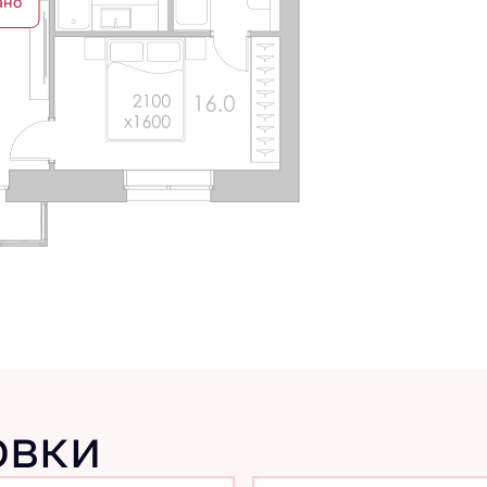
ано
овки