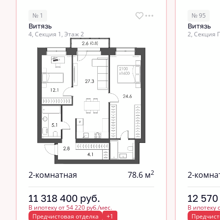
№ 1
№ 95
Витязь
Витязь
4, Секция 1, Этаж 2
2, Секция 
2
2-комнатная
78.6 м
2-комна
11 318 400
руб.
12 570
В ипотеку от 54 220 руб./мес.
В ипотеку о
Предчистовая отделка
+1
Предчист