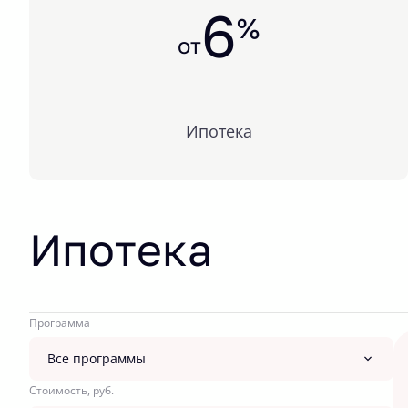
6
%
от
Ипотека
Ипотека
Программа
Все программы
Стоимость, руб.