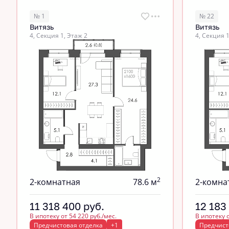
№ 1
№ 22
Витязь
Витязь
4, Секция 1, Этаж 2
4, Секция 1
2
2-комнатная
78.6 м
2-комна
11 318 400
руб.
12 183
В ипотеку от 54 220 руб./мес.
В ипотеку о
Предчистовая отделка
+1
Предчист