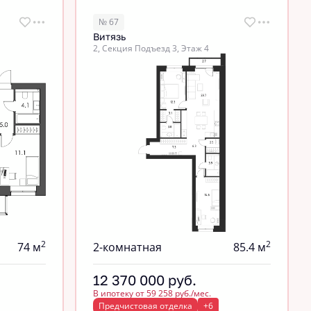
№ 67
Витязь
2, Секция Подъезд 3, Этаж 4
2
2
74 м
2-комнатная
85.4 м
12 370 000
руб.
В ипотеку от 59 258 руб./мес.
Предчистовая отделка
+6