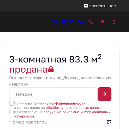
Написать нам
+7 (8172) 701-701
2
3-комнатная 83.3 м
продана
Оставьте телефон и мы подберем для вас похожую
квартиру
Принимаю
политику конфиденциальности
и даю согласие на
обработку персональных данных
Даю согласие на
получение рекламно-информационных
материалов
Номер квартиры
27