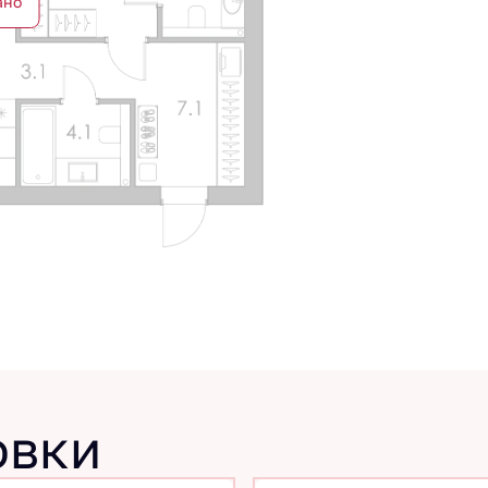
ано
овки