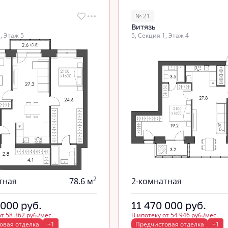
№ 21
Витязь
, Этаж 5
5, Секция 1, Этаж 4
2
тная
78.6 м
2-комнатная
 000
руб.
11 470 000
руб.
т 58 362 руб./мес.
В ипотеку от 54 946 руб./мес.
овая отделка
+1
Предчистовая отделка
+1