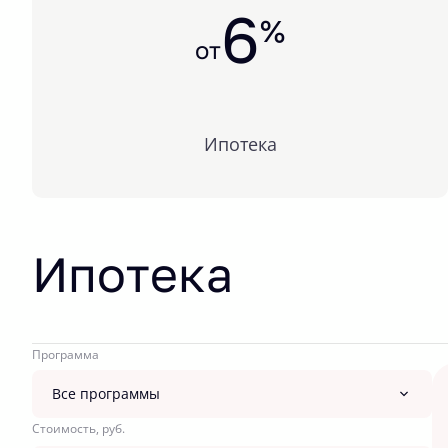
6
%
от
Ипотека
Ипотека
Программа
Все программы
Стоимость, руб.