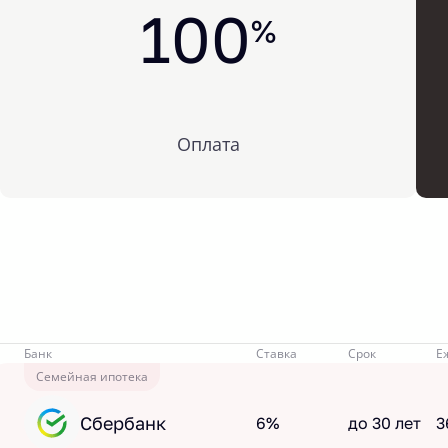
100
%
Оплата
Банк
Ставка
Срок
Е
Семейная ипотека
Сбербанк
6%
до 30 лет
3