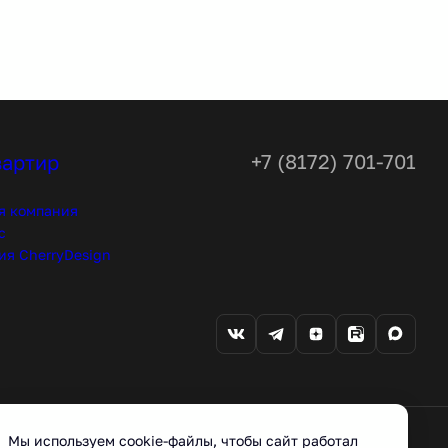
+7 (8172) 701-701
вартир
я компания
с
ия CherryDesign
Мы используем cookie-файлы, чтобы сайт работал