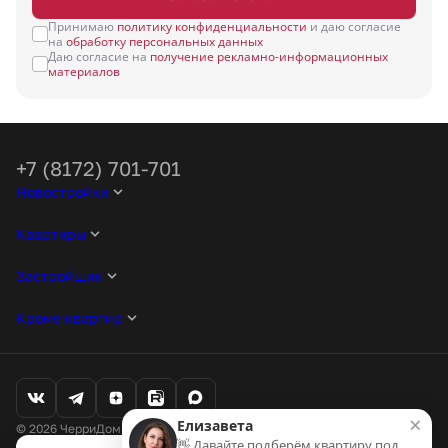
Принимаю
политику конфиденциальности
и даю согласие
на
обработку персональных данных
Даю согласие на
получение рекламно-информационных
материалов
+7 (8172) 701-701
Новостройки
Квартиры
Застройщик
Кроме квартир
×
Елизавета
© 2026 ЧерриДом. Все права защищены
👋 Давайте подберём квартиру под
Любая информация, представленная на данном сайте, носит