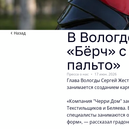
В Вологд
Назад
«Бёрч» с
пальто»
Пресса о нас
17 июн. 2026
Глава Вологды Сергей Жес
занимается созданием карм
«Компания "Черри Дом" зан
Текстильщиков и Беляева. 
специалисты занимаются о
форм», — рассказал градо