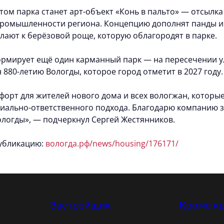
ом парка станет арт-объект «Конь в пальто» — отсылка
ромышленности региона. Концепцию дополнят панды и 
лают к берёзовой роще, которую облагородят в парке.
ормирует ещё один карманный парк — на пересечении у
 880-летию Вологды, которое город отметит в 2027 году.
орт для жителей нового дома и всех вологжан, которые
иально-ответственного подхода. Благодарю компанию за
ологды», — подчеркнул Сергей Жестянников.
публикацию:
вологда.рф/news/housing/176171/
Застройщик
Кроме к