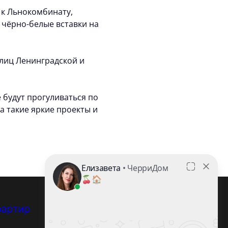
 к Льнокомбинату,
чёрно-белые вставки на
лиц Ленинградской и
 будут прогуливаться по
 такие яркие проекты и
+7 (8172) 701-701
вартир