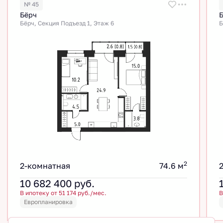
№ 45
Бёрч
Бёрч, Секция Подъезд 1, Этаж 6
Б
2
2-комнатная
74.6 м
10 682 400
руб.
В ипотеку от 51 174 руб./мес.
В
Европланировка