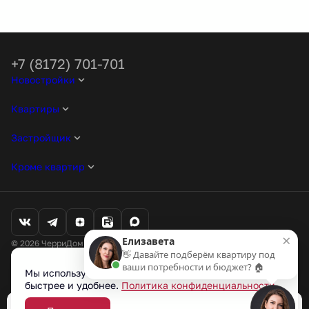
+7 (8172) 701-701
Новостройки
Квартиры
Застройщик
Кроме квартир
×
Елизавета
© 2026 ЧерриДом. Все права защищены
👋 Давайте подберём квартиру под
Любая информация, представленная на данном сайте, носит
ваши потребности и бюджет? 🏠
исключительно информационный характер и ни при каких условиях
Мы используем cookie-файлы, чтобы сайт работал
не является публичной офертой, определяемой положениями статьи
быстрее и удобнее.
Политика конфиденциальности
437 ГК РФ.
Проектные декларации на наш.дом.рф