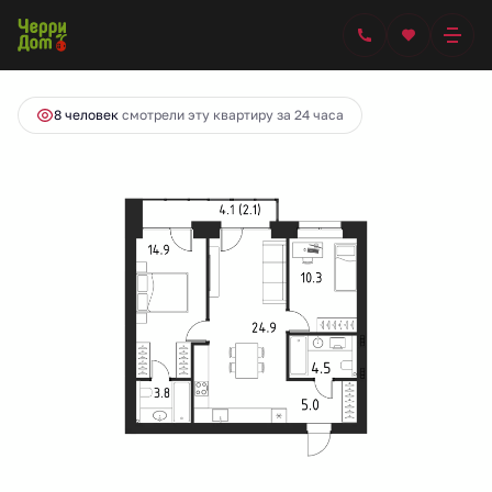
2
2-комнатная
74.5 м
10 203 000 руб.
Ипотека
от 48 877 руб.
8 человек
смотрели эту квартиру за 24 часа