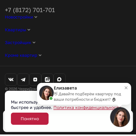
+7 (8172) 701-701
Новостройки
Квартиры
Застройщик
Кроме квартир
×
Елизавета
© 2026 ЧерриДом. Все права защищены
👋 Давайте подберём квартиру под
Любая информация, представленная на данном сайте, носит
ваши потребности и бюджет? 🏠
исключительно информационный характер и ни при каких условиях
Мы используем cookie-файлы, чтобы сайт работал
не является публичной офертой, определяемой положениями статьи
быстрее и удобнее.
Политика конфиденциальности
437 ГК РФ.
Проектные декларации на наш.дом.рф
Понятно
Забронировать
Разработано