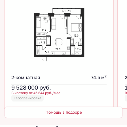
2
2-комнатная
74.5 м
9 528 000
руб.
В ипотеку от 45 644 руб./мес.
В
Европланировка
Помощь в подборе