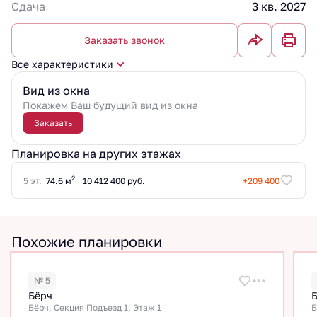
Сдача
3 кв. 2027
Заказать звонок
Все характеристики
Вид из окна
Покажем Ваш будущий вид из окна
Заказать
Планировка на других этажах
2
5 эт.
74.6 м
10 412 400 руб.
+209 400
Похожие планировки
№ 5
Бёрч
Бёрч, Секция Подъезд 1, Этаж 1
Б